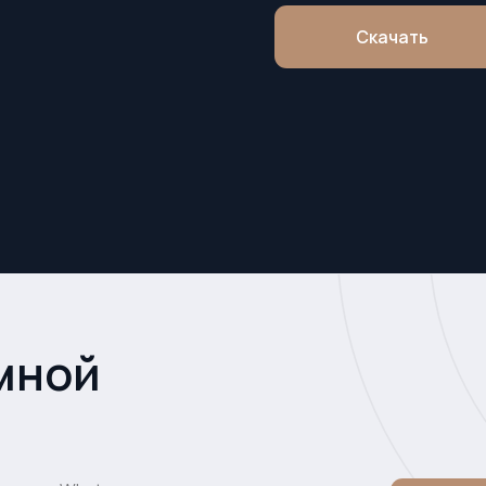
ой
 Whatsapp или
вечу на все
Связаться со 
вас вопросы